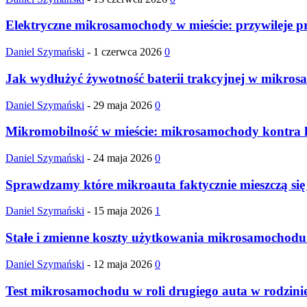
Elektryczne mikrosamochody w mieście: przywileje p
Daniel Szymański
-
1 czerwca 2026
0
Jak wydłużyć żywotność baterii trakcyjnej w mikros
Daniel Szymański
-
29 maja 2026
0
Mikromobilność w mieście: mikrosamochody kontra h
Daniel Szymański
-
24 maja 2026
0
Sprawdzamy które mikroauta faktycznie mieszczą si
Daniel Szymański
-
15 maja 2026
1
Stałe i zmienne koszty użytkowania mikrosamochodu 
Daniel Szymański
-
12 maja 2026
0
Test mikrosamochodu w roli drugiego auta w rodzinie