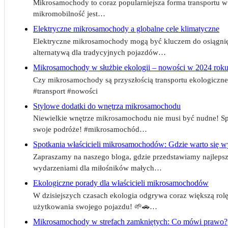
Mikrosamochody to coraz popularniejsza forma transportu w 
mikromobilność jest…
Elektryczne mikrosamochody a globalne cele klimatyczne
Elektryczne mikrosamochody mogą być kluczem do osiągnięc
alternatywą dla tradycyjnych pojazdów…
Mikrosamochody w służbie ekologii – nowości w 2024 rok
Czy mikrosamochody są przyszłością transportu ekologiczne
#transport #nowości
Stylowe dodatki do wnętrza mikrosamochodu
Niewielkie wnętrze mikrosamochodu nie musi być nudne! Sp
swoje podróże! #mikrosamochód…
Spotkania właścicieli mikrosamochodów: Gdzie warto się w
Zapraszamy na naszego bloga, gdzie przedstawiamy najlepsze
wydarzeniami dla miłośników małych…
Ekologiczne porady dla właścicieli mikrosamochodów
W dzisiejszych czasach ekologia odgrywa coraz większą rol
użytkowania swojego pojazdu! 🌱🚗…
Mikrosamochody w strefach zamkniętych: Co mówi prawo?