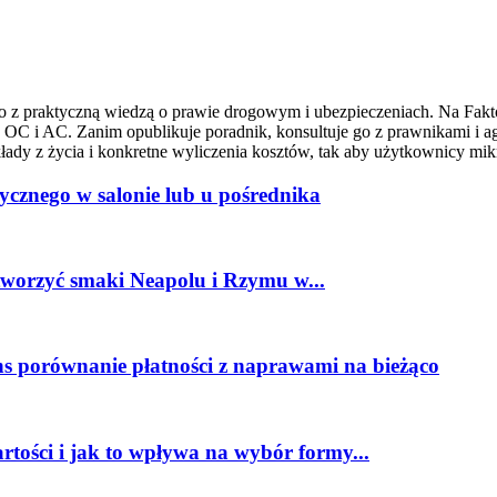
 z praktyczną wiedzą o prawie drogowym i ubezpieczeniach. Na Fakto
C i AC. Zanim opublikuje poradnik, konsultuje go z prawnikami i agen
łady z życia i konkretne wyliczenia kosztów, tak aby użytkownicy mikr
cznego w salonie lub u pośrednika
tworzyć smaki Neapolu i Rzymu w...
 porównanie płatności z naprawami na bieżąco
ości i jak to wpływa na wybór formy...