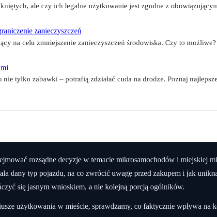
mkniętych, ale czy ich legalne użytkowanie jest zgodne z obowiązując
raniczenie zanieczyszczeń
y na celu zmniejszenie zanieczyszczeń środowiska. Czy to możliwe? S
ami
 nie tylko zabawki – potrafią zdziałać cuda na drodze. Poznaj najlep
odejmować rozsądne decyzje w temacie mikrosamochodów i miejskiej m
iała dany typ pojazdu, na co zwrócić uwagę przed zakupem i jak unik
zyć się jasnym wnioskiem, a nie kolejną porcją ogólników.
ariusze użytkowania w mieście, sprawdzamy, co faktycznie wpływa na k