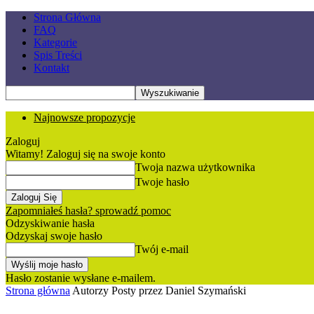
Strona Główna
FAQ
Kategorie
Spis Treści
Kontakt
Najnowsze propozycje
Zaloguj
Witamy! Zaloguj się na swoje konto
Twoja nazwa użytkownika
Twoje hasło
Zapomniałeś hasła? sprowadź pomoc
Odzyskiwanie hasła
Odzyskaj swoje hasło
Twój e-mail
Hasło zostanie wysłane e-mailem.
Strona główna
Autorzy
Posty przez Daniel Szymański