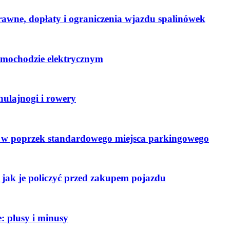
rawne, dopłaty i ograniczenia wjazdu spalinówek
amochodzie elektrycznym
ulajnogi i rowery
ę w poprzek standardowego miejsca parkingowego
jak je policzyć przed zakupem pojazdu
: plusy i minusy