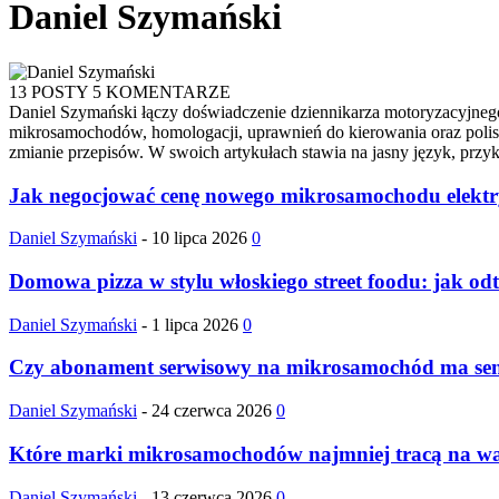
Daniel Szymański
13 POSTY
5 KOMENTARZE
Daniel Szymański łączy doświadczenie dziennikarza motoryzacyjnego
mikrosamochodów, homologacji, uprawnień do kierowania oraz polis O
zmianie przepisów. W swoich artykułach stawia na jasny język, przyk
Jak negocjować cenę nowego mikrosamochodu elektry
Daniel Szymański
-
10 lipca 2026
0
Domowa pizza w stylu włoskiego street foodu: jak od
Daniel Szymański
-
1 lipca 2026
0
Czy abonament serwisowy na mikrosamochód ma sens
Daniel Szymański
-
24 czerwca 2026
0
Które marki mikrosamochodów najmniej tracą na wart
Daniel Szymański
-
13 czerwca 2026
0