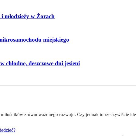
i i młodzieży w Żorach
mikrosamochodu miejskiego
w chłodne, deszczowe dni jesieni
iłośników zrównoważonego rozwoju. Czy jednak to rzeczywiście ide
iedzieć?