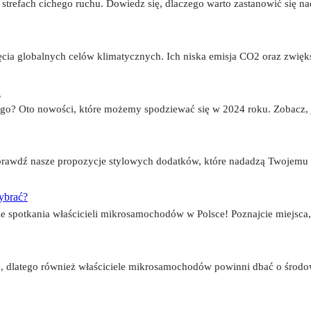
strefach cichego ruchu. Dowiedz się, dlaczego warto zastanowić się 
ia globalnych celów klimatycznych. Ich niska emisja CO2 oraz zwięks
u
go? Oto nowości, które możemy spodziewać się w 2024 roku. Zobacz, ja
rawdź nasze propozycje stylowych dodatków, które nadadzą Twojemu au
ybrać?
 spotkania właścicieli mikrosamochodów w Polsce! Poznajcie miejsca, g
ę, dlatego również właściciele mikrosamochodów powinni dbać o środo