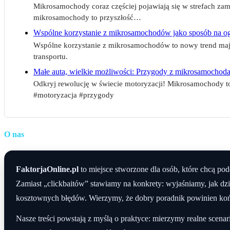
Mikrosamochody coraz częściej pojawiają się w strefach za
mikrosamochody to przyszłość…
Wspólne korzystanie z mikrosamochodów jako sposób na og
Wspólne korzystanie z mikrosamochodów to nowy trend mając
transportu.
Małe auta, wielkie możliwości: Przygody z mikrosamochod
Odkryj rewolucję w świecie motoryzacji! Mikrosamochody to
#motoryzacja #przygody
O nas
FaktorjaOnline.pl
to miejsce stworzone dla osób, które chcą p
Zamiast „clickbaitów” stawiamy na konkrety: wyjaśniamy, jak dz
kosztownych błędów. Wierzymy, że dobry poradnik powinien końc
Nasze treści powstają z myślą o praktyce: mierzymy realne scen